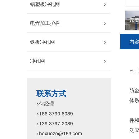
铝塑板冲孔网
>
电焊加工护栏
>
内
铁板冲孔网
>
冲孔网
>
㎡，
防盗
联系方式
体
>何经理
>186-3790-6089
件
>139-3797-2089
泛
>hexueze@163.com