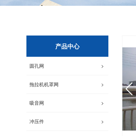
产品中心
圆孔网
>
拖拉机机罩网
>
吸音网
>
冲压件
>