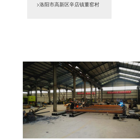
>洛阳市高新区辛店镇董窑村