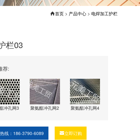
首页
>
产品中心
>
电焊加工护栏
护栏03
推荐:
酯冲孔网3
聚氨酯冲孔网2
聚氨酯冲孔网4
线：186-3790-6089
立即订购