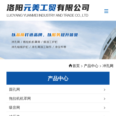
首页
>
产品中心
>
冲孔网
产品中心
圆孔网
>
拖拉机机罩网
>
吸音网
>