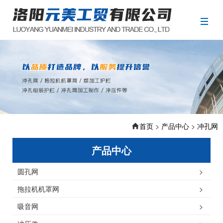
首页
>
产品中心
>
冲孔网
产品中心
圆孔网
>
拖拉机机罩网
>
吸音网
>